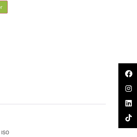
er
n ISO